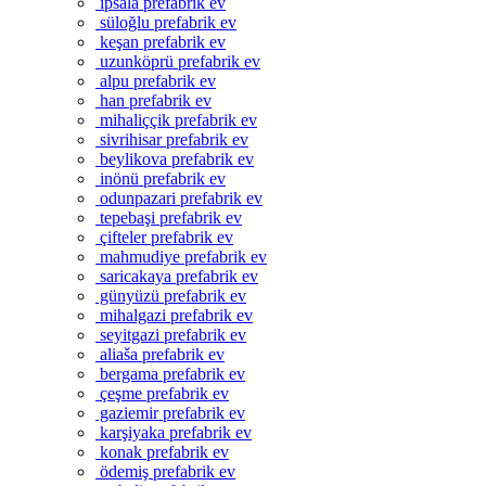
ipsala prefabrik ev
süloğlu prefabrik ev
keşan prefabrik ev
uzunköprü prefabrik ev
alpu prefabrik ev
han prefabrik ev
mihaliççik prefabrik ev
sivrihisar prefabrik ev
beylikova prefabrik ev
inönü prefabrik ev
odunpazari prefabrik ev
tepebaşi prefabrik ev
çifteler prefabrik ev
mahmudiye prefabrik ev
saricakaya prefabrik ev
günyüzü prefabrik ev
mihalgazi prefabrik ev
seyitgazi prefabrik ev
aliaša prefabrik ev
bergama prefabrik ev
çeşme prefabrik ev
gaziemir prefabrik ev
karşiyaka prefabrik ev
konak prefabrik ev
ödemiş prefabrik ev