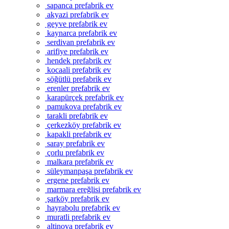
sapanca prefabrik ev
akyazi prefabrik ev
geyve prefabrik ev
kaynarca prefabrik ev
serdivan prefabrik ev
arifiye prefabrik ev
hendek prefabrik ev
kocaali prefabrik ev
söğütlü prefabrik ev
erenler prefabrik ev
karapürçek prefabrik ev
pamukova prefabrik ev
tarakli prefabrik ev
çerkezköy prefabrik ev
kapakli prefabrik ev
saray prefabrik ev
çorlu prefabrik ev
malkara prefabrik ev
süleymanpaşa prefabrik ev
ergene prefabrik ev
marmara ereğlisi prefabrik ev
şarköy prefabrik ev
hayrabolu prefabrik ev
muratli prefabrik ev
altinova prefabrik ev