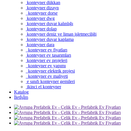
konteyner dükkan
konteyner dizayn
konteyner dorse
konteyner dwg
konteyner duvar kalınlığı
konteyner dolap
konteyner deniz ve liman işletmeciliği
konteyner duvar kaplama
konteyner dara
konteyner ev fiyatları
konteyner ev tasarımları
konteyner ev projeleri
konteyner ev yapımı
konteyner elektrik projesi
konteyner ev maliyeti
e sınıfı konteyner gemileri
ikinci el konteyner
Katalog
İletİşİm