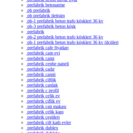
prefabrik betonarme
pb prefabrik
pb prefabrik iletişim
pb-1 prefabrik beton trafo köşkleri 36 kv
pb-3 prefabrik beton köşk
prefabrik
pb-2 prefabrik beton trafo köşkleri 36 kv
pb-1 prefabrik beton trafo köşkleri 36 kv ölçüleri
prefabrik cafe fiyatları
prefabrik cam evi
prefabrik cami
prefabrik cephe paneli
prefabrik çadır
prefabrik camii
prefabrik çiftlik
prefabrik çardak
prefabrik c profil
prefabrik çelik ev
prefabrik çiflik ev
prefabrik çatı makası
prefabrik çelik kapı
prefabrik çeşitleri
prefabrik çift katlı evler
prefabrik dublex