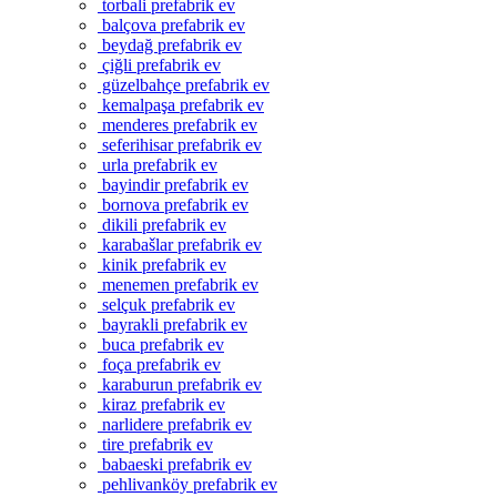
torbali prefabrik ev
balçova prefabrik ev
beydağ prefabrik ev
çiğli prefabrik ev
güzelbahçe prefabrik ev
kemalpaşa prefabrik ev
menderes prefabrik ev
seferihisar prefabrik ev
urla prefabrik ev
bayindir prefabrik ev
bornova prefabrik ev
dikili prefabrik ev
karabašlar prefabrik ev
kinik prefabrik ev
menemen prefabrik ev
selçuk prefabrik ev
bayrakli prefabrik ev
buca prefabrik ev
foça prefabrik ev
karaburun prefabrik ev
kiraz prefabrik ev
narlidere prefabrik ev
tire prefabrik ev
babaeski prefabrik ev
pehlivanköy prefabrik ev