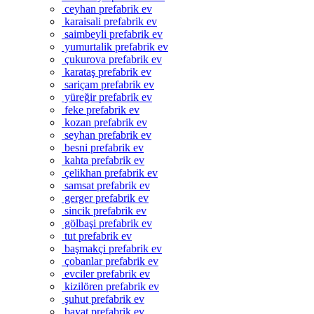
ceyhan prefabrik ev
karaisali prefabrik ev
saimbeyli prefabrik ev
yumurtalik prefabrik ev
çukurova prefabrik ev
karataş prefabrik ev
sariçam prefabrik ev
yüreğir prefabrik ev
feke prefabrik ev
kozan prefabrik ev
seyhan prefabrik ev
besni prefabrik ev
kahta prefabrik ev
çelikhan prefabrik ev
samsat prefabrik ev
gerger prefabrik ev
sincik prefabrik ev
gölbaşi prefabrik ev
tut prefabrik ev
başmakçi prefabrik ev
çobanlar prefabrik ev
evciler prefabrik ev
kizilören prefabrik ev
şuhut prefabrik ev
bayat prefabrik ev