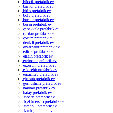
bilecik prefabrik ev
bingöl prefabrik ev
bitlis prefabrik ev
bolu prefabrik ev
burdur prefabrik ev
bursa prefabrik ev
çanakkale prefabrik ev
çankırı prefabrik ev
çorum prefabrik ev
denizli prefabrik ev
diyarbakır prefabrik ev
edirne prefabrik ev
elazığ prefabrik ev
erzincan prefabrik ev
erzurum prefabrik ev
eskişehir prefabrik ev
gaziantep prefabrik ev
giresun prefabrik ev
gümüşhane prefabrik ev
hakkari prefabrik ev
hatay prefabrik ev
ısparta prefabrik ev
içel (mersin) prefabrik ev
istanbul prefabrik ev
izmir prefabrik ev