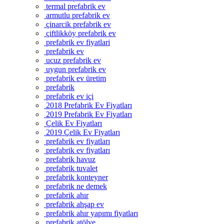
termal prefabrik ev
armutlu prefabrik ev
çinarcik prefabrik ev
çiftlikköy prefabrik ev
prefabrik ev fiyatlari
prefabrik ev
ucuz prefabrik ev
uygun prefabrik ev
prefabrik ev üretim
prefabrik
prefabrik ev içi
2018 Prefabrik Ev Fiyatları
2019 Prefabrik Ev Fiyatları
Çelik Ev Fiyatları
2019 Çelik Ev Fiyatları
prefabrik ev fiyatları
prefabrik ev fiyatları
prefabrik havuz
prefabrik tuvalet
prefabrik konteyner
prefabrik ne demek
prefabrik ahır
prefabrik ahşap ev
prefabrik ahır yapımı fiyatları
prefabrik atölye