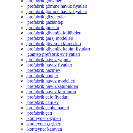
prefabrik görseller
prefabrik gömme havuz fiyatları
prefabrik gömme havuz fiyatları
prefabrik güzel evler
prefabrik gaziantep
prefabrik giresun
prefabrik güvenlik kulübeleri
prefabrik garaj modelleri
prefabrik güvercin kümesleri
prefabrik güvenlik kabini fiyatları
g.antep prefabrik ev fiyatları
prefabrik havuz yapımı
prefabrik havuz fiyatları
prefabrik hazır ev
prefabrik hangar
prefabrik havuz modelleri
prefabrik havuz sahibinden
prefabrik havuz kurulumu
prefabrik cafe fiyatları
prefabrik cam ev
prefabrik cephe paneli
prefabrik çatı
konteyner ölçüleri
konteyner çeşitleri
konteyner karavan