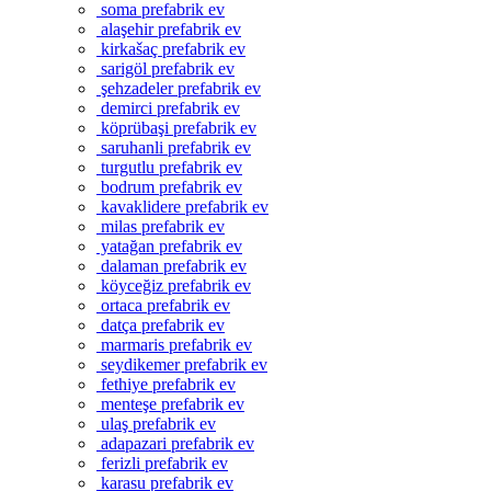
soma prefabrik ev
alaşehir prefabrik ev
kirkašaç prefabrik ev
sarigöl prefabrik ev
şehzadeler prefabrik ev
demirci prefabrik ev
köprübaşi prefabrik ev
saruhanli prefabrik ev
turgutlu prefabrik ev
bodrum prefabrik ev
kavaklidere prefabrik ev
milas prefabrik ev
yatağan prefabrik ev
dalaman prefabrik ev
köyceğiz prefabrik ev
ortaca prefabrik ev
datça prefabrik ev
marmaris prefabrik ev
seydikemer prefabrik ev
fethiye prefabrik ev
menteşe prefabrik ev
ulaş prefabrik ev
adapazari prefabrik ev
ferizli prefabrik ev
karasu prefabrik ev