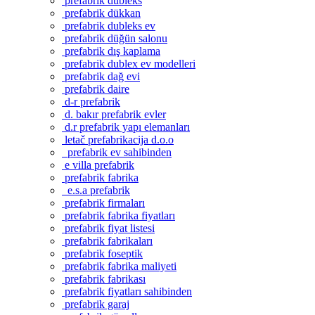
prefabrik dubleks
prefabrik dükkan
prefabrik dubleks ev
prefabrik düğün salonu
prefabrik dış kaplama
prefabrik dublex ev modelleri
prefabrik dağ evi
prefabrik daire
d-r prefabrik
d. bakır prefabrik evler
d.r prefabrik yapı elemanları
letač prefabrikacija d.o.o
prefabrik ev sahibinden
e villa prefabrik
prefabrik fabrika
e.s.a prefabrik
prefabrik firmaları
prefabrik fabrika fiyatları
prefabrik fiyat listesi
prefabrik fabrikaları
prefabrik foseptik
prefabrik fabrika maliyeti
prefabrik fabrikası
prefabrik fiyatları sahibinden
prefabrik garaj