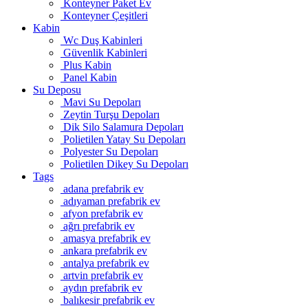
Konteyner Paket Ev
Konteyner Çeşitleri
Kabin
Wc Duş Kabinleri
Güvenlik Kabinleri
Plus Kabin
Panel Kabin
Su Deposu
Mavi Su Depoları
Zeytin Turşu Depoları
Dik Silo Salamura Depoları
Polietilen Yatay Su Depoları
Polyester Su Depoları
Polietilen Dikey Su Depoları
Tags
adana prefabrik ev
adıyaman prefabrik ev
afyon prefabrik ev
ağrı prefabrik ev
amasya prefabrik ev
ankara prefabrik ev
antalya prefabrik ev
artvin prefabrik ev
aydın prefabrik ev
balıkesir prefabrik ev