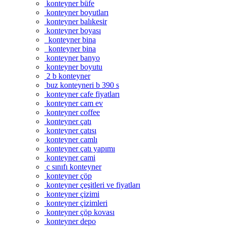
konteyner büfe
konteyner boyutları
konteyner balıkesir
konteyner boyası
konteyner bina
konteyner bina
konteyner banyo
konteyner boyutu
2 b konteyner
buz konteyneri b 390 s
konteyner cafe fiyatları
konteyner cam ev
konteyner coffee
konteyner çatı
konteyner çatısı
konteyner camlı
konteyner çatı yapımı
konteyner cami
c sınıfı konteyner
konteyner çöp
konteyner çeşitleri ve fiyatları
konteyner çizimi
konteyner çizimleri
konteyner çöp kovası
konteyner depo