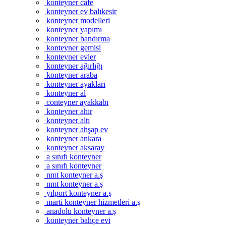
konteyner cafe
konteyner ev balıkesir
konteyner modelleri
konteyner yapımı
konteyner bandırma
konteyner gemisi
konteyner evler
konteyner ağırlığı
konteyner araba
konteyner ayakları
konteyner al
conteyner ayakkabı
konteyner ahır
konteyner altı
konteyner ahşap ev
konteyner ankara
konteyner aksaray
a sınıfı konteyner
a sınıfı konteyner
nmt konteyner a.ş
nmt konteyner a.ş
yılport konteyner a.ş
marti konteyner hizmetleri a.ş
anadolu konteyner a.ş
konteyner bahçe evi