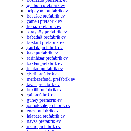
bozcaada prefabrik ev
gelibolu prefabrik ev
acipayam prefabrik ev
beyašaç prefabrik ev
çameli prefabrik ev
honaz prefabrik ev
sarayköy prefabrik ev
babadağ prefabrik ev
bozkurt prefabrik ev
çardak prefabrik ev
kale prefabrik ev
serinhisar prefabrik ev
baklan prefabrik ev
buldan prefabrik ev
çivril prefabrik ev
merkezefendi prefabrik ev
tavas prefabrik ev
bekilli prefabrik ev
çal prefabrik ev
güney prefabrik ev
pamukkale prefabrik ev
enez prefabrik ev
lalapaşa prefabrik ev
havsa prefabrik ev
meriç prefabrik ev