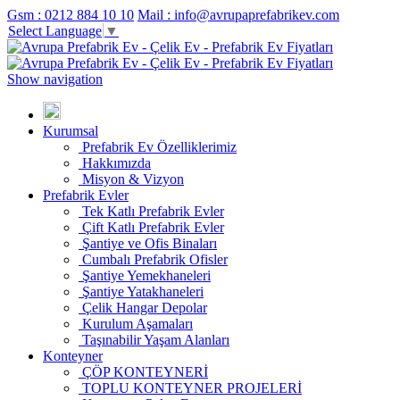
Gsm : 0212 884 10 10
Mail : info@avrupaprefabrikev.com
Select Language
▼
Show navigation
Kurumsal
Prefabrik Ev Özelliklerimiz
Hakkımızda
Misyon & Vizyon
Prefabrik Evler
Tek Katlı Prefabrik Evler
Çift Katlı Prefabrik Evler
Şantiye ve Ofis Binaları
Cumbalı Prefabrik Ofisler
Şantiye Yemekhaneleri
Şantiye Yatakhaneleri
Çelik Hangar Depolar
Kurulum Aşamaları
Taşınabilir Yaşam Alanları
Konteyner
ÇÖP KONTEYNERİ
TOPLU KONTEYNER PROJELERİ