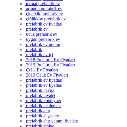
termal prefabrik ev
armutlu prefabrik ev
çinarcik prefabrik ev
çiftlikköy prefabrik ev
prefabrik ev fiyatlari
prefabrik ev
ucuz prefabrik ev
uygun prefabrik ev
prefabrik ev üretim
prefabrik
prefabrik ev içi
2018 Prefabrik Ev Fiyatları
2019 Prefabrik Ev Fiyatları
Çelik Ev Fiyatları
2019 Çelik Ev Fiyatları
prefabrik ev fiyatları
prefabrik ev fiyatları
prefabrik havuz
prefabrik tuvalet
prefabrik konteyner
prefabrik ne demek
prefabrik ahır
prefabrik ahşap ev
prefabrik ahır yapımı fiyatları
prefabrik atölye