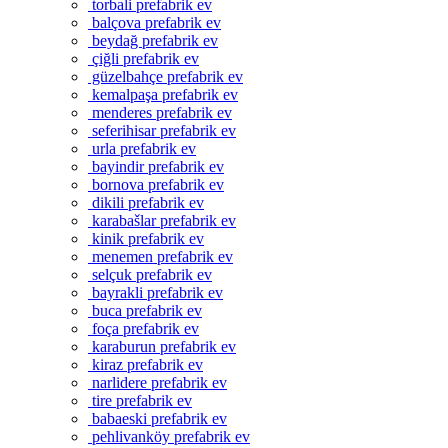
torbali prefabrik ev
balçova prefabrik ev
beydağ prefabrik ev
çiğli prefabrik ev
güzelbahçe prefabrik ev
kemalpaşa prefabrik ev
menderes prefabrik ev
seferihisar prefabrik ev
urla prefabrik ev
bayindir prefabrik ev
bornova prefabrik ev
dikili prefabrik ev
karabašlar prefabrik ev
kinik prefabrik ev
menemen prefabrik ev
selçuk prefabrik ev
bayrakli prefabrik ev
buca prefabrik ev
foça prefabrik ev
karaburun prefabrik ev
kiraz prefabrik ev
narlidere prefabrik ev
tire prefabrik ev
babaeski prefabrik ev
pehlivanköy prefabrik ev