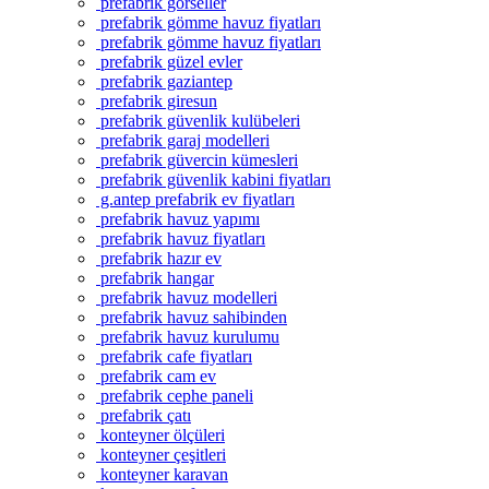
prefabrik görseller
prefabrik gömme havuz fiyatları
prefabrik gömme havuz fiyatları
prefabrik güzel evler
prefabrik gaziantep
prefabrik giresun
prefabrik güvenlik kulübeleri
prefabrik garaj modelleri
prefabrik güvercin kümesleri
prefabrik güvenlik kabini fiyatları
g.antep prefabrik ev fiyatları
prefabrik havuz yapımı
prefabrik havuz fiyatları
prefabrik hazır ev
prefabrik hangar
prefabrik havuz modelleri
prefabrik havuz sahibinden
prefabrik havuz kurulumu
prefabrik cafe fiyatları
prefabrik cam ev
prefabrik cephe paneli
prefabrik çatı
konteyner ölçüleri
konteyner çeşitleri
konteyner karavan