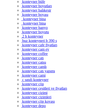
konteyner büfe
konteyner boyutları
konteyner balıkesir
konteyner boyası
konteyner bina
konteyner bina
konteyner banyo
konteyner boyutu
2 b konteyner
buz konteyneri b 390 s
konteyner cafe fiyatları
konteyner cam ev
konteyner coffee
konteyner çatı
konteyner çatısı
konteyner camlı
konteyner çatı yapımı
konteyner cami
c sınıfı konteyner
konteyner çöp
konteyner çeşitleri ve fiyatları
konteyner çizimi
konteyner çizimleri
konteyner çöp kovası
konteyner depo