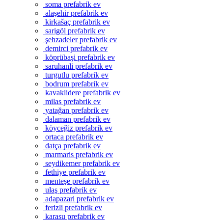
soma prefabrik ev
alaşehir prefabrik ev
kirkašaç prefabrik ev
sarigöl prefabrik ev
şehzadeler prefabrik ev
demirci prefabrik ev
köprübaşi prefabrik ev
saruhanli prefabrik ev
turgutlu prefabrik ev
bodrum prefabrik ev
kavaklidere prefabrik ev
milas prefabrik ev
yatağan prefabrik ev
dalaman prefabrik ev
köyceğiz prefabrik ev
ortaca prefabrik ev
datça prefabrik ev
marmaris prefabrik ev
seydikemer prefabrik ev
fethiye prefabrik ev
menteşe prefabrik ev
ulaş prefabrik ev
adapazari prefabrik ev
ferizli prefabrik ev
karasu prefabrik ev