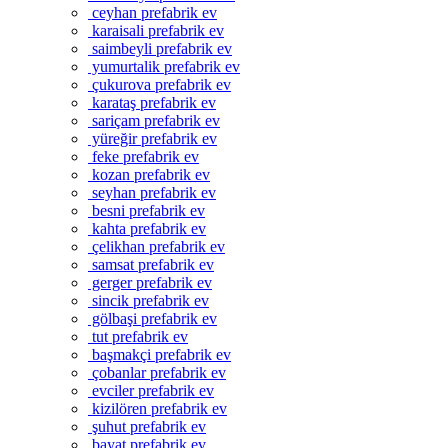
ceyhan prefabrik ev
karaisali prefabrik ev
saimbeyli prefabrik ev
yumurtalik prefabrik ev
çukurova prefabrik ev
karataş prefabrik ev
sariçam prefabrik ev
yüreğir prefabrik ev
feke prefabrik ev
kozan prefabrik ev
seyhan prefabrik ev
besni prefabrik ev
kahta prefabrik ev
çelikhan prefabrik ev
samsat prefabrik ev
gerger prefabrik ev
sincik prefabrik ev
gölbaşi prefabrik ev
tut prefabrik ev
başmakçi prefabrik ev
çobanlar prefabrik ev
evciler prefabrik ev
kizilören prefabrik ev
şuhut prefabrik ev
bayat prefabrik ev