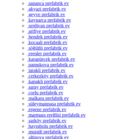
sapanca prefabrik ev
akyazi prefabrik ev
geyve prefabrik ev
kaynarca prefabrik ev
serdivan prefabrik ev
arifiye prefabrik ev
hendek prefabrik ev
kocaali prefabrik ev
söğütlü prefabrik ev
erenler prefabrik ev
karapürçek prefabrik ev
pamukova prefabrik ev
tarakli prefabrik ev
çerkezköy prefabrik ev
kapakli prefabrik ev
saray prefabrik ev
çorlu prefabrik ev
malkara prefabrik ev
süleymanpaşa prefabrik ev
ergene prefabrik ev
marmara ereğlisi prefabrik ev
şarköy prefabrik ev
hayrabolu prefabrik ev
muratli prefabrik ev
altinova prefabrik ev