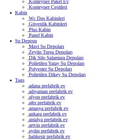
Konteyner Paket Ev
Konteyner Çeşitleri
Kabin
Wc Duş Kabinleri
Güvenlik Kabinleri
Plus Kabin
Panel Kabin
Su Deposu
Mavi Su Depoları
Zeytin Turşu Depoları
Dik Silo Salamura Depoları
Polietilen Yatay Su Depoları
Polyester Su Depoları
Polietilen Dikey Su Depoları
Tags
adana prefabrik ev
adıyaman prefabrik ev
afyon prefabrik ev
ağrı prefabrik ev
amasya prefabrik ev
ankara prefabrik ev
antalya prefabrik ev
artvin prefabrik ev
aydın prefabrik ev
balıkesir prefabrik ev