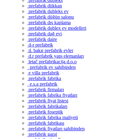
prefabrik dubleks
prefabrik dükkan
prefabrik dubleks ev
prefabrik düğün salonu
prefabrik dış kaplama
prefabrik dublex ev modelleri
prefabrik dağ evi
prefabrik daire
d-r prefabrik
d. bakır prefabrik evler
d.r prefabrik yapı elemanları
letač prefabrikacija d.o.o
prefabrik ev sahibinden
e villa prefabrik
prefabrik fabrika
e.s.a prefabrik
prefabrik firmaları
prefabrik fabrika fiyatları
prefabrik fiyat listesi
prefabrik fabrikaları
prefabrik foseptik
prefabrik fabrika maliyeti
prefabrik fabrikası
prefabrik fiyatları sahibinden
prefabrik garaj