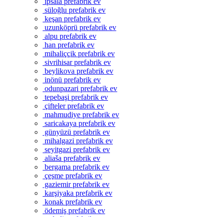
ipsala prefabrik ev
süloğlu prefabrik ev
keşan prefabrik ev
uzunköprü prefabrik ev
alpu prefabrik ev
han prefabrik ev
mihaliççik prefabrik ev
sivrihisar prefabrik ev
beylikova prefabrik ev
inönü prefabrik ev
odunpazari prefabrik ev
tepebaşi prefabrik ev
çifteler prefabrik ev
mahmudiye prefabrik ev
saricakaya prefabrik ev
günyüzü prefabrik ev
mihalgazi prefabrik ev
seyitgazi prefabrik ev
aliaša prefabrik ev
bergama prefabrik ev
çeşme prefabrik ev
gaziemir prefabrik ev
karşiyaka prefabrik ev
konak prefabrik ev
ödemiş prefabrik ev