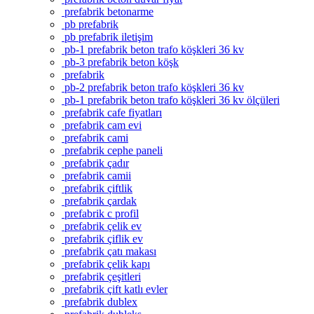
prefabrik betonarme
pb prefabrik
pb prefabrik iletişim
pb-1 prefabrik beton trafo köşkleri 36 kv
pb-3 prefabrik beton köşk
prefabrik
pb-2 prefabrik beton trafo köşkleri 36 kv
pb-1 prefabrik beton trafo köşkleri 36 kv ölçüleri
prefabrik cafe fiyatları
prefabrik cam evi
prefabrik cami
prefabrik cephe paneli
prefabrik çadır
prefabrik camii
prefabrik çiftlik
prefabrik çardak
prefabrik c profil
prefabrik çelik ev
prefabrik çiflik ev
prefabrik çatı makası
prefabrik çelik kapı
prefabrik çeşitleri
prefabrik çift katlı evler
prefabrik dublex