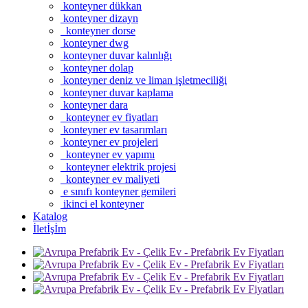
konteyner dükkan
konteyner dizayn
konteyner dorse
konteyner dwg
konteyner duvar kalınlığı
konteyner dolap
konteyner deniz ve liman işletmeciliği
konteyner duvar kaplama
konteyner dara
konteyner ev fiyatları
konteyner ev tasarımları
konteyner ev projeleri
konteyner ev yapımı
konteyner elektrik projesi
konteyner ev maliyeti
e sınıfı konteyner gemileri
ikinci el konteyner
Katalog
İletİşİm