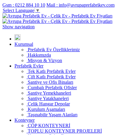
Gsm : 0212 884 10 10
Mail : info@avrupaprefabrikev.com
Select Language
▼
Show navigation
Kurumsal
Prefabrik Ev Özelliklerimiz
Hakkımızda
Misyon & Vizyon
Prefabrik Evler
Tek Katlı Prefabrik Evler
Çift Katlı Prefabrik Evler
Şantiye ve Ofis Binaları
Cumbalı Prefabrik Ofisler
Şantiye Yemekhaneleri
Şantiye Yatakhaneleri
Çelik Hangar Depolar
Kurulum Aşamaları
Taşınabilir Yaşam Alanları
Konteyner
ÇÖP KONTEYNERİ
TOPLU KONTEYNER PROJELERİ