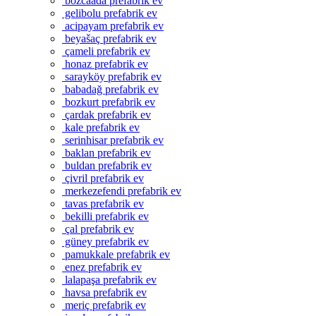
bozcaada prefabrik ev
gelibolu prefabrik ev
acipayam prefabrik ev
beyašaç prefabrik ev
çameli prefabrik ev
honaz prefabrik ev
sarayköy prefabrik ev
babadağ prefabrik ev
bozkurt prefabrik ev
çardak prefabrik ev
kale prefabrik ev
serinhisar prefabrik ev
baklan prefabrik ev
buldan prefabrik ev
çivril prefabrik ev
merkezefendi prefabrik ev
tavas prefabrik ev
bekilli prefabrik ev
çal prefabrik ev
güney prefabrik ev
pamukkale prefabrik ev
enez prefabrik ev
lalapaşa prefabrik ev
havsa prefabrik ev
meriç prefabrik ev