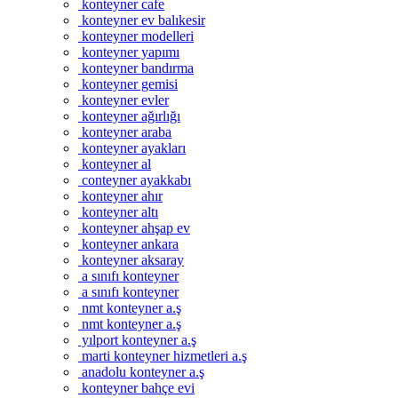
konteyner cafe
konteyner ev balıkesir
konteyner modelleri
konteyner yapımı
konteyner bandırma
konteyner gemisi
konteyner evler
konteyner ağırlığı
konteyner araba
konteyner ayakları
konteyner al
conteyner ayakkabı
konteyner ahır
konteyner altı
konteyner ahşap ev
konteyner ankara
konteyner aksaray
a sınıfı konteyner
a sınıfı konteyner
nmt konteyner a.ş
nmt konteyner a.ş
yılport konteyner a.ş
marti konteyner hizmetleri a.ş
anadolu konteyner a.ş
konteyner bahçe evi