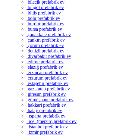
bilecik prefabrik ev
bingöl prefabrik ev
bitlis prefabrik ev
bolu prefabrik ev
burdur prefabrik ev
bursa prefabrik ev
çanakkale prefabrik ev
çankırı prefabrik ev
çorum prefabrik ev
denizli prefabrik ev
diyarbakır prefabrik ev
edirne prefabrik ev
elazığ prefabrik ev
erzincan prefabrik ev
erzurum prefabrik ev
eskişehir prefabrik ev
gaziantep prefabrik ev
giresun prefabrik ev
gümüşhane prefabrik ev
hakkari prefabrik ev
hatay prefabrik ev
ısparta prefabrik ev
içel (mersin) prefabrik ev
istanbul prefabrik ev
izmir prefabrik ev