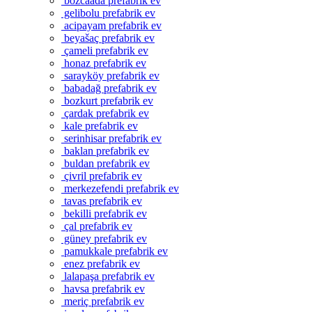
bozcaada prefabrik ev
gelibolu prefabrik ev
acipayam prefabrik ev
beyašaç prefabrik ev
çameli prefabrik ev
honaz prefabrik ev
sarayköy prefabrik ev
babadağ prefabrik ev
bozkurt prefabrik ev
çardak prefabrik ev
kale prefabrik ev
serinhisar prefabrik ev
baklan prefabrik ev
buldan prefabrik ev
çivril prefabrik ev
merkezefendi prefabrik ev
tavas prefabrik ev
bekilli prefabrik ev
çal prefabrik ev
güney prefabrik ev
pamukkale prefabrik ev
enez prefabrik ev
lalapaşa prefabrik ev
havsa prefabrik ev
meriç prefabrik ev