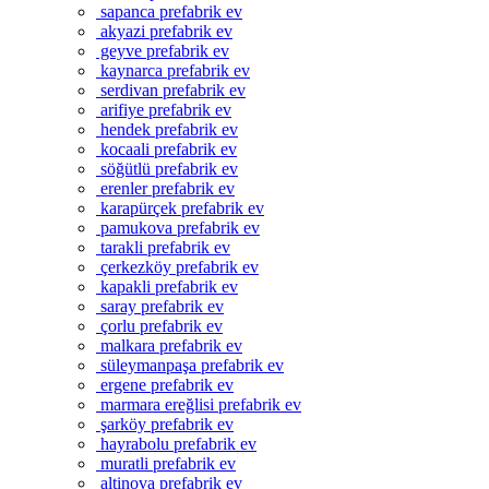
sapanca prefabrik ev
akyazi prefabrik ev
geyve prefabrik ev
kaynarca prefabrik ev
serdivan prefabrik ev
arifiye prefabrik ev
hendek prefabrik ev
kocaali prefabrik ev
söğütlü prefabrik ev
erenler prefabrik ev
karapürçek prefabrik ev
pamukova prefabrik ev
tarakli prefabrik ev
çerkezköy prefabrik ev
kapakli prefabrik ev
saray prefabrik ev
çorlu prefabrik ev
malkara prefabrik ev
süleymanpaşa prefabrik ev
ergene prefabrik ev
marmara ereğlisi prefabrik ev
şarköy prefabrik ev
hayrabolu prefabrik ev
muratli prefabrik ev
altinova prefabrik ev