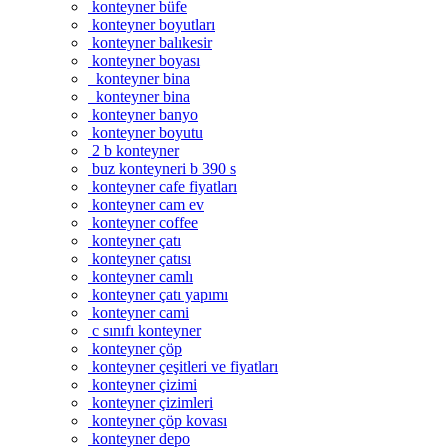
konteyner büfe
konteyner boyutları
konteyner balıkesir
konteyner boyası
konteyner bina
konteyner bina
konteyner banyo
konteyner boyutu
2 b konteyner
buz konteyneri b 390 s
konteyner cafe fiyatları
konteyner cam ev
konteyner coffee
konteyner çatı
konteyner çatısı
konteyner camlı
konteyner çatı yapımı
konteyner cami
c sınıfı konteyner
konteyner çöp
konteyner çeşitleri ve fiyatları
konteyner çizimi
konteyner çizimleri
konteyner çöp kovası
konteyner depo