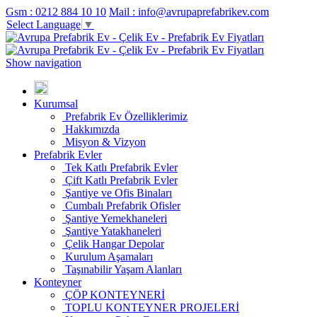
Gsm : 0212 884 10 10
Mail : info@avrupaprefabrikev.com
Select Language
▼
Show navigation
Kurumsal
Prefabrik Ev Özelliklerimiz
Hakkımızda
Misyon & Vizyon
Prefabrik Evler
Tek Katlı Prefabrik Evler
Çift Katlı Prefabrik Evler
Şantiye ve Ofis Binaları
Cumbalı Prefabrik Ofisler
Şantiye Yemekhaneleri
Şantiye Yatakhaneleri
Çelik Hangar Depolar
Kurulum Aşamaları
Taşınabilir Yaşam Alanları
Konteyner
ÇÖP KONTEYNERİ
TOPLU KONTEYNER PROJELERİ