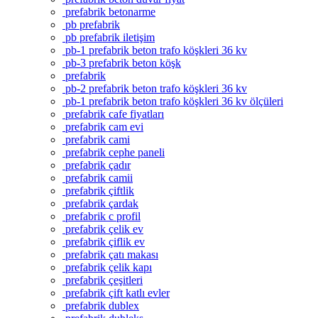
prefabrik betonarme
pb prefabrik
pb prefabrik iletişim
pb-1 prefabrik beton trafo köşkleri 36 kv
pb-3 prefabrik beton köşk
prefabrik
pb-2 prefabrik beton trafo köşkleri 36 kv
pb-1 prefabrik beton trafo köşkleri 36 kv ölçüleri
prefabrik cafe fiyatları
prefabrik cam evi
prefabrik cami
prefabrik cephe paneli
prefabrik çadır
prefabrik camii
prefabrik çiftlik
prefabrik çardak
prefabrik c profil
prefabrik çelik ev
prefabrik çiflik ev
prefabrik çatı makası
prefabrik çelik kapı
prefabrik çeşitleri
prefabrik çift katlı evler
prefabrik dublex