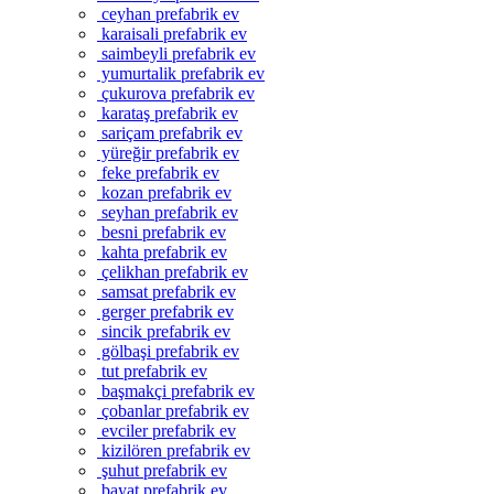
ceyhan prefabrik ev
karaisali prefabrik ev
saimbeyli prefabrik ev
yumurtalik prefabrik ev
çukurova prefabrik ev
karataş prefabrik ev
sariçam prefabrik ev
yüreğir prefabrik ev
feke prefabrik ev
kozan prefabrik ev
seyhan prefabrik ev
besni prefabrik ev
kahta prefabrik ev
çelikhan prefabrik ev
samsat prefabrik ev
gerger prefabrik ev
sincik prefabrik ev
gölbaşi prefabrik ev
tut prefabrik ev
başmakçi prefabrik ev
çobanlar prefabrik ev
evciler prefabrik ev
kizilören prefabrik ev
şuhut prefabrik ev
bayat prefabrik ev