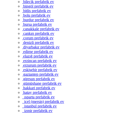
bilecik prefabrik ev
bingöl prefabrik ev
bitlis prefabrik ev
bolu prefabrik ev
burdur prefabrik ev
bursa prefabrik ev
çanakkale prefabrik ev
çankırı prefabrik ev
çorum prefabrik ev
denizli prefabrik ev
diyarbakır prefabrik ev
edirne prefabrik ev
elazığ prefabrik ev
erzincan prefabrik ev
erzurum prefabrik ev
eskişehir prefabrik ev
gaziantep prefabrik ev
giresun prefabrik ev
gümüşhane prefabrik ev
hakkari prefabrik ev
hatay prefabrik ev
ısparta prefabrik ev
içel (mersin) prefabrik ev
istanbul prefabrik ev
izmir prefabrik ev