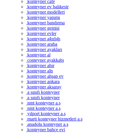
konteyner cafe
konteyner ev balıkesir
konteyner modelleri
konteyner yapımı
konteyner bandırma
konteyner gemisi
konteyner evler
konteyner ağırlığı
konteyner araba
konteyner ayakları
konteyner al
conteyner ayakkabı
konteyner ahır
konteyner altı
konteyner ahşap ev
konteyner ankara
konteyner aksaray
a sınıfı konteyner
a sınıfı konteyner
nmt konteyner a.ş
nmt konteyner a.ş
yılport konteyner a.ş
marti konteyner hizmetleri a.ş
anadolu konteyner a.ş
konteyner bahçe evi