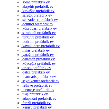
soma prefabrik ev
alaşehir prefabrik ev
kirkašaç prefabrik ev
sarigöl prefabrik ev
şehzadeler prefabrik ev
demirci prefabrik ev
köprübaşi prefabrik ev
saruhanli prefabrik ev
turgutlu prefabrik ev
bodrum prefabrik ev
kavaklidere prefabrik ev
milas prefabrik ev
yatağan prefabrik ev
dalaman prefabrik ev
köyceğiz prefabrik ev
ortaca prefabrik ev
datça prefabrik ev
marmaris prefabrik ev
seydikemer prefabrik ev
fethiye prefabrik ev
menteşe prefabrik ev
ulaş prefabrik ev
adapazari prefabrik ev
ferizli prefabrik ev
karasu prefabrik ev