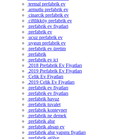
termal prefabrik ev
armutlu prefabrik ev
çinarcik prefabrik ev
çiftlikköy prefabrik ev
prefabrik ev fiyatlari
prefabrik ev
ucuz prefabrik ev
uygun prefabrik ev
prefabrik ev üretim
prefabrik
prefabrik ev içi
2018 Prefabrik Ev Fiyatları
2019 Prefabrik Ev Fiyatları
Çelik Ev Fiyatları
2019 Çelik Ev Fiyatları
prefabrik ev fiyatları
prefabrik ev fiyatları
prefabrik havuz
prefabrik tuvalet
prefabrik konteyner
prefabrik ne demek
prefabrik ahır
prefabrik ahşap ev
prefabrik ahır yapımı fiyatları
prefabrik atölye