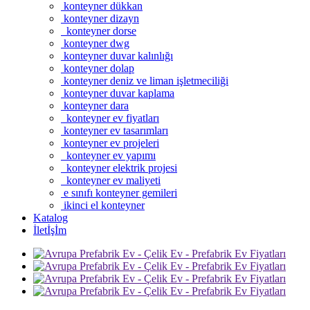
konteyner dükkan
konteyner dizayn
konteyner dorse
konteyner dwg
konteyner duvar kalınlığı
konteyner dolap
konteyner deniz ve liman işletmeciliği
konteyner duvar kaplama
konteyner dara
konteyner ev fiyatları
konteyner ev tasarımları
konteyner ev projeleri
konteyner ev yapımı
konteyner elektrik projesi
konteyner ev maliyeti
e sınıfı konteyner gemileri
ikinci el konteyner
Katalog
İletİşİm