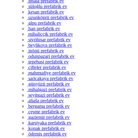
ipsala prefabrik ev
süloğlu prefabrik ev
keşan prefabrik ev
uzunköprü prefabrik ev
alpu prefabrik ev
han prefabrik ev
mihaliççik prefabrik ev
sivrihisar prefabrik ev
beylikova prefabrik ev
inönü prefabrik ev
odunpazari prefabrik ev
tepebaşi prefabrik ev
çifteler prefabrik ev
mahmudiye prefabrik ev
saricakaya prefabrik ev
günyüzü prefabrik ev
mihalgazi prefabrik ev
seyitgazi prefabrik ev
aliaša prefabrik ev
bergama prefabrik ev
çeşme prefabrik ev
gaziemir prefabrik ev
karşiyaka prefabrik ev
konak prefabrik ev
ödemiş prefabrik ev