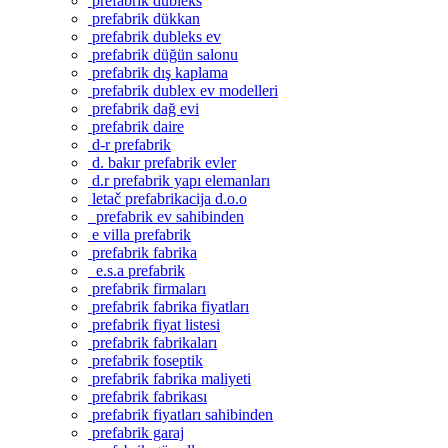
prefabrik dubleks
prefabrik dükkan
prefabrik dubleks ev
prefabrik düğün salonu
prefabrik dış kaplama
prefabrik dublex ev modelleri
prefabrik dağ evi
prefabrik daire
d-r prefabrik
d. bakır prefabrik evler
d.r prefabrik yapı elemanları
letač prefabrikacija d.o.o
prefabrik ev sahibinden
e villa prefabrik
prefabrik fabrika
e.s.a prefabrik
prefabrik firmaları
prefabrik fabrika fiyatları
prefabrik fiyat listesi
prefabrik fabrikaları
prefabrik foseptik
prefabrik fabrika maliyeti
prefabrik fabrikası
prefabrik fiyatları sahibinden
prefabrik garaj