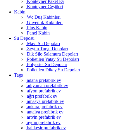
Konteyner Paket Ev
Konteyner Çeşitleri
Kabin
Wc Duş Kabinleri
Güvenlik Kabinleri
Plus Kabin
Panel Kabin
Su Deposu
Mavi Su Depoları
Zeytin Turşu Depoları
Dik Silo Salamura Depoları
Polietilen Yatay Su Depoları
Polyester Su Depoları
Polietilen Dikey Su Depoları
Tags
adana prefabrik ev
adıyaman prefabrik ev
afyon prefabrik ev
ağrı prefabrik ev
amasya prefabrik ev
ankara prefabrik ev
antalya prefabrik ev
artvin prefabrik ev
aydın prefabrik ev
balıkesir prefabrik ev