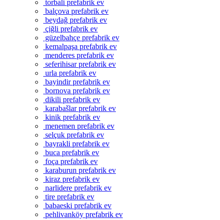
torbali prefabrik ev
balçova prefabrik ev
beydağ prefabrik ev
çiğli prefabrik ev
güzelbahçe prefabrik ev
kemalpaşa prefabrik ev
menderes prefabrik ev
seferihisar prefabrik ev
urla prefabrik ev
bayindir prefabrik ev
bornova prefabrik ev
dikili prefabrik ev
karabašlar prefabrik ev
kinik prefabrik ev
menemen prefabrik ev
selçuk prefabrik ev
bayrakli prefabrik ev
buca prefabrik ev
foça prefabrik ev
karaburun prefabrik ev
kiraz prefabrik ev
narlidere prefabrik ev
tire prefabrik ev
babaeski prefabrik ev
pehlivanköy prefabrik ev