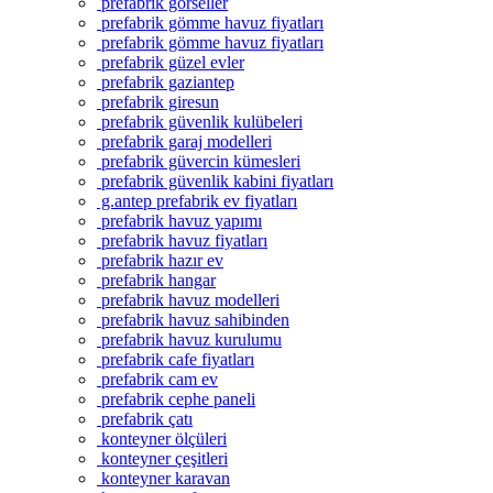
prefabrik görseller
prefabrik gömme havuz fiyatları
prefabrik gömme havuz fiyatları
prefabrik güzel evler
prefabrik gaziantep
prefabrik giresun
prefabrik güvenlik kulübeleri
prefabrik garaj modelleri
prefabrik güvercin kümesleri
prefabrik güvenlik kabini fiyatları
g.antep prefabrik ev fiyatları
prefabrik havuz yapımı
prefabrik havuz fiyatları
prefabrik hazır ev
prefabrik hangar
prefabrik havuz modelleri
prefabrik havuz sahibinden
prefabrik havuz kurulumu
prefabrik cafe fiyatları
prefabrik cam ev
prefabrik cephe paneli
prefabrik çatı
konteyner ölçüleri
konteyner çeşitleri
konteyner karavan