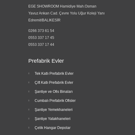
EGE SHOWROOM Hamidiye Mah.Osman
Yavuz Arıkan Cad. Çevre Yolu Uğur Koleji Yanı
Edremit/BALIKESİR
0266 373 61 54
0553 337 17 45
0553 337 17 44
Prefabrik Evler
Tek Katlı Prefabrik Evler
Çift Katlı Prefabrik Evler
Şantiye ve Ofis Binaları
Cumbalı Prefabrik Ofisler
Şantiye Yemekhaneleri
Şantiye Yatakhaneleri
Çelik Hangar Depolar