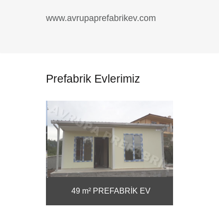
www.avrupaprefabrikev.com
Prefabrik Evlerimiz
RİK EV
49 m² PREFABRİK EV
57 m