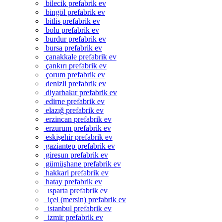
bilecik prefabrik ev
bingöl prefabrik ev
bitlis prefabrik ev
bolu prefabrik ev
burdur prefabrik ev
bursa prefabrik ev
çanakkale prefabrik ev
çankırı prefabrik ev
çorum prefabrik ev
denizli prefabrik ev
diyarbakır prefabrik ev
edirne prefabrik ev
elazığ prefabrik ev
erzincan prefabrik ev
erzurum prefabrik ev
eskişehir prefabrik ev
gaziantep prefabrik ev
giresun prefabrik ev
gümüşhane prefabrik ev
hakkari prefabrik ev
hatay prefabrik ev
ısparta prefabrik ev
içel (mersin) prefabrik ev
istanbul prefabrik ev
izmir prefabrik ev