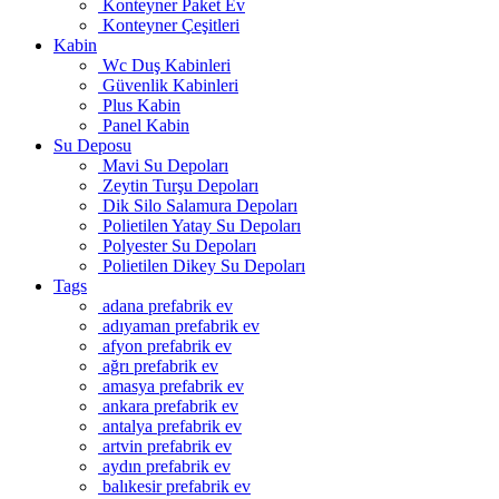
Konteyner Paket Ev
Konteyner Çeşitleri
Kabin
Wc Duş Kabinleri
Güvenlik Kabinleri
Plus Kabin
Panel Kabin
Su Deposu
Mavi Su Depoları
Zeytin Turşu Depoları
Dik Silo Salamura Depoları
Polietilen Yatay Su Depoları
Polyester Su Depoları
Polietilen Dikey Su Depoları
Tags
adana prefabrik ev
adıyaman prefabrik ev
afyon prefabrik ev
ağrı prefabrik ev
amasya prefabrik ev
ankara prefabrik ev
antalya prefabrik ev
artvin prefabrik ev
aydın prefabrik ev
balıkesir prefabrik ev