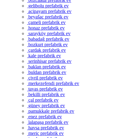
bozcaada prefabrik ev
gelibolu prefabrik ev
acipayam prefabrik ev
beyašaç prefabrik ev
çameli prefabrik ev
honaz prefabrik ev
sarayköy prefabrik ev
babadağ prefabrik ev
bozkurt prefabrik ev
çardak prefabrik ev
kale prefabrik ev
serinhisar prefabrik ev
baklan prefabrik ev
buldan prefabrik ev
çivril prefabrik ev
merkezefendi prefabrik ev
tavas prefabrik ev
bekilli prefabrik ev
çal prefabrik ev
güney prefabrik ev
pamukkale prefabrik ev
enez prefabrik ev
lalapaşa prefabrik ev
havsa prefabrik ev
meriç prefabrik ev