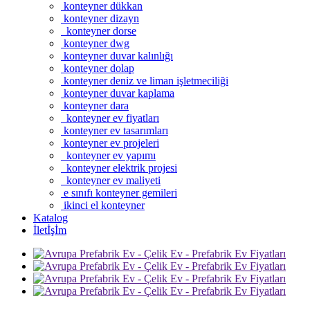
konteyner dükkan
konteyner dizayn
konteyner dorse
konteyner dwg
konteyner duvar kalınlığı
konteyner dolap
konteyner deniz ve liman işletmeciliği
konteyner duvar kaplama
konteyner dara
konteyner ev fiyatları
konteyner ev tasarımları
konteyner ev projeleri
konteyner ev yapımı
konteyner elektrik projesi
konteyner ev maliyeti
e sınıfı konteyner gemileri
ikinci el konteyner
Katalog
İletİşİm