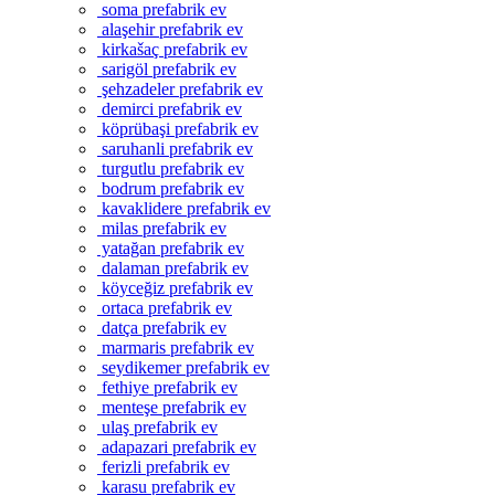
soma prefabrik ev
alaşehir prefabrik ev
kirkašaç prefabrik ev
sarigöl prefabrik ev
şehzadeler prefabrik ev
demirci prefabrik ev
köprübaşi prefabrik ev
saruhanli prefabrik ev
turgutlu prefabrik ev
bodrum prefabrik ev
kavaklidere prefabrik ev
milas prefabrik ev
yatağan prefabrik ev
dalaman prefabrik ev
köyceğiz prefabrik ev
ortaca prefabrik ev
datça prefabrik ev
marmaris prefabrik ev
seydikemer prefabrik ev
fethiye prefabrik ev
menteşe prefabrik ev
ulaş prefabrik ev
adapazari prefabrik ev
ferizli prefabrik ev
karasu prefabrik ev