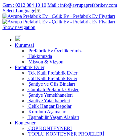
Gsm : 0212 884 10 10
Mail : info@avrupaprefabrikev.com
Select Language
▼
Show navigation
Kurumsal
Prefabrik Ev Özelliklerimiz
Hakkımızda
Misyon & Vizyon
Prefabrik Evler
Tek Katlı Prefabrik Evler
Çift Katlı Prefabrik Evler
Şantiye ve Ofis Binaları
Cumbalı Prefabrik Ofisler
Şantiye Yemekhaneleri
Şantiye Yatakhaneleri
Çelik Hangar Depolar
Kurulum Aşamaları
Taşınabilir Yaşam Alanları
Konteyner
ÇÖP KONTEYNERİ
TOPLU KONTEYNER PROJELERİ