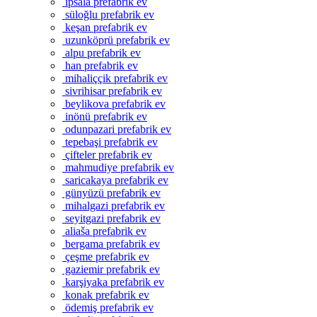
ipsala prefabrik ev
süloğlu prefabrik ev
keşan prefabrik ev
uzunköprü prefabrik ev
alpu prefabrik ev
han prefabrik ev
mihaliççik prefabrik ev
sivrihisar prefabrik ev
beylikova prefabrik ev
inönü prefabrik ev
odunpazari prefabrik ev
tepebaşi prefabrik ev
çifteler prefabrik ev
mahmudiye prefabrik ev
saricakaya prefabrik ev
günyüzü prefabrik ev
mihalgazi prefabrik ev
seyitgazi prefabrik ev
aliaša prefabrik ev
bergama prefabrik ev
çeşme prefabrik ev
gaziemir prefabrik ev
karşiyaka prefabrik ev
konak prefabrik ev
ödemiş prefabrik ev