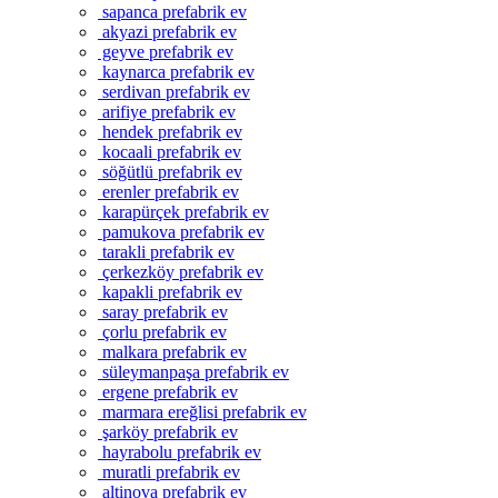
sapanca prefabrik ev
akyazi prefabrik ev
geyve prefabrik ev
kaynarca prefabrik ev
serdivan prefabrik ev
arifiye prefabrik ev
hendek prefabrik ev
kocaali prefabrik ev
söğütlü prefabrik ev
erenler prefabrik ev
karapürçek prefabrik ev
pamukova prefabrik ev
tarakli prefabrik ev
çerkezköy prefabrik ev
kapakli prefabrik ev
saray prefabrik ev
çorlu prefabrik ev
malkara prefabrik ev
süleymanpaşa prefabrik ev
ergene prefabrik ev
marmara ereğlisi prefabrik ev
şarköy prefabrik ev
hayrabolu prefabrik ev
muratli prefabrik ev
altinova prefabrik ev