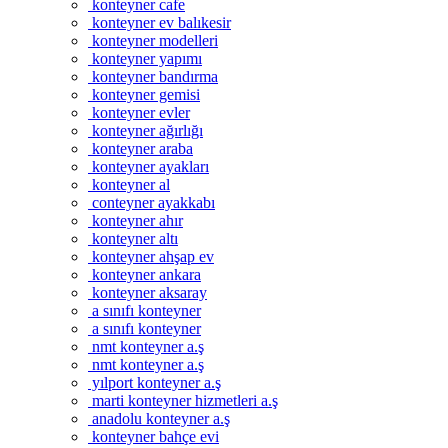
konteyner cafe
konteyner ev balıkesir
konteyner modelleri
konteyner yapımı
konteyner bandırma
konteyner gemisi
konteyner evler
konteyner ağırlığı
konteyner araba
konteyner ayakları
konteyner al
conteyner ayakkabı
konteyner ahır
konteyner altı
konteyner ahşap ev
konteyner ankara
konteyner aksaray
a sınıfı konteyner
a sınıfı konteyner
nmt konteyner a.ş
nmt konteyner a.ş
yılport konteyner a.ş
marti konteyner hizmetleri a.ş
anadolu konteyner a.ş
konteyner bahçe evi