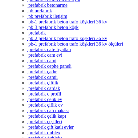
prefabrik betonarme
pb prefabrik
pb prefabrik iletişim
pb-1 prefabrik beton trafo köşkleri 36 kv
pb-3 prefabrik beton köşk
prefabrik
pb-2 prefabrik beton trafo köşkleri 36 kv
pb-1 prefabrik beton trafo köşkleri 36 kv ölçüleri
prefabrik cafe fiyatları
prefabrik cam evi
prefabrik cami
prefabrik cephe paneli
prefabrik çadır
prefabrik camii
prefabrik çiftlik
prefabrik çardak
prefabrik c profil
prefabrik çelik ev
prefabrik çiflik ev
prefabrik çatı makası
prefabrik çelik kapı
prefabrik çeşitleri
prefabrik çift katlı evler
prefabrik dublex