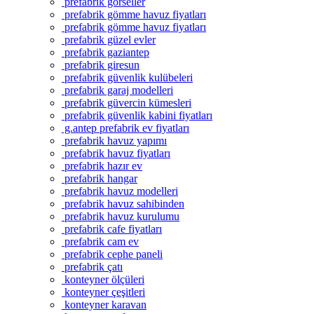
prefabrik görseller
prefabrik gömme havuz fiyatları
prefabrik gömme havuz fiyatları
prefabrik güzel evler
prefabrik gaziantep
prefabrik giresun
prefabrik güvenlik kulübeleri
prefabrik garaj modelleri
prefabrik güvercin kümesleri
prefabrik güvenlik kabini fiyatları
g.antep prefabrik ev fiyatları
prefabrik havuz yapımı
prefabrik havuz fiyatları
prefabrik hazır ev
prefabrik hangar
prefabrik havuz modelleri
prefabrik havuz sahibinden
prefabrik havuz kurulumu
prefabrik cafe fiyatları
prefabrik cam ev
prefabrik cephe paneli
prefabrik çatı
konteyner ölçüleri
konteyner çeşitleri
konteyner karavan