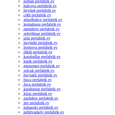
torbali prefabrik ev
balçova prefabrik ev
beydağ prefabrik ev
çiğli prefabrik ev
güzelbahçe prefabrik ev
kemalpaşa prefabrik ev
menderes prefabrik ev
seferihisar prefabrik ev
urla prefabrik ev
bayindir prefabrik ev
bornova prefabrik ev
dikili prefabrik ev
karabašlar prefabrik ev
kinik prefabrik ev
menemen prefabrik ev
selçuk prefabrik ev
bayrakli prefabrik ev
buca prefabrik ev
foça prefabrik ev
karaburun prefabrik ev
kiraz prefabrik ev
narlidere prefabrik ev
tire prefabrik ev
babaeski prefabrik ev
pehlivanköy prefabrik ev