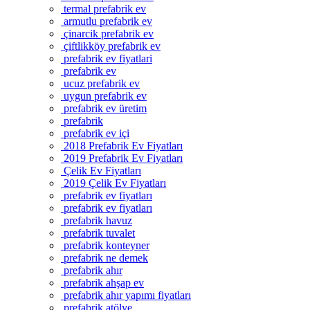
termal prefabrik ev
armutlu prefabrik ev
çinarcik prefabrik ev
çiftlikköy prefabrik ev
prefabrik ev fiyatlari
prefabrik ev
ucuz prefabrik ev
uygun prefabrik ev
prefabrik ev üretim
prefabrik
prefabrik ev içi
2018 Prefabrik Ev Fiyatları
2019 Prefabrik Ev Fiyatları
Çelik Ev Fiyatları
2019 Çelik Ev Fiyatları
prefabrik ev fiyatları
prefabrik ev fiyatları
prefabrik havuz
prefabrik tuvalet
prefabrik konteyner
prefabrik ne demek
prefabrik ahır
prefabrik ahşap ev
prefabrik ahır yapımı fiyatları
prefabrik atölye