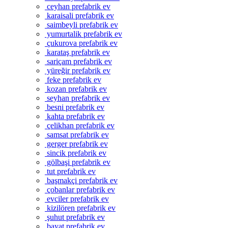
ceyhan prefabrik ev
karaisali prefabrik ev
saimbeyli prefabrik ev
yumurtalik prefabrik ev
çukurova prefabrik ev
karataş prefabrik ev
sariçam prefabrik ev
yüreğir prefabrik ev
feke prefabrik ev
kozan prefabrik ev
seyhan prefabrik ev
besni prefabrik ev
kahta prefabrik ev
çelikhan prefabrik ev
samsat prefabrik ev
gerger prefabrik ev
sincik prefabrik ev
gölbaşi prefabrik ev
tut prefabrik ev
başmakçi prefabrik ev
çobanlar prefabrik ev
evciler prefabrik ev
kizilören prefabrik ev
şuhut prefabrik ev
bayat prefabrik ev