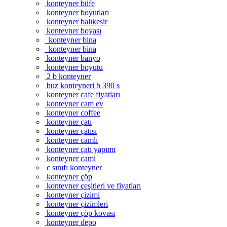
konteyner büfe
konteyner boyutları
konteyner balıkesir
konteyner boyası
konteyner bina
konteyner bina
konteyner banyo
konteyner boyutu
2 b konteyner
buz konteyneri b 390 s
konteyner cafe fiyatları
konteyner cam ev
konteyner coffee
konteyner çatı
konteyner çatısı
konteyner camlı
konteyner çatı yapımı
konteyner cami
c sınıfı konteyner
konteyner çöp
konteyner çeşitleri ve fiyatları
konteyner çizimi
konteyner çizimleri
konteyner çöp kovası
konteyner depo