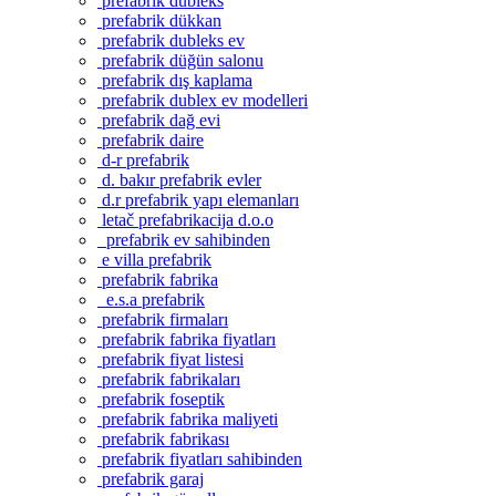
prefabrik dubleks
prefabrik dükkan
prefabrik dubleks ev
prefabrik düğün salonu
prefabrik dış kaplama
prefabrik dublex ev modelleri
prefabrik dağ evi
prefabrik daire
d-r prefabrik
d. bakır prefabrik evler
d.r prefabrik yapı elemanları
letač prefabrikacija d.o.o
prefabrik ev sahibinden
e villa prefabrik
prefabrik fabrika
e.s.a prefabrik
prefabrik firmaları
prefabrik fabrika fiyatları
prefabrik fiyat listesi
prefabrik fabrikaları
prefabrik foseptik
prefabrik fabrika maliyeti
prefabrik fabrikası
prefabrik fiyatları sahibinden
prefabrik garaj