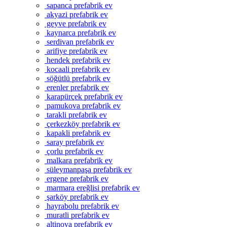
sapanca prefabrik ev
akyazi prefabrik ev
geyve prefabrik ev
kaynarca prefabrik ev
serdivan prefabrik ev
arifiye prefabrik ev
hendek prefabrik ev
kocaali prefabrik ev
söğütlü prefabrik ev
erenler prefabrik ev
karapürçek prefabrik ev
pamukova prefabrik ev
tarakli prefabrik ev
çerkezköy prefabrik ev
kapakli prefabrik ev
saray prefabrik ev
çorlu prefabrik ev
malkara prefabrik ev
süleymanpaşa prefabrik ev
ergene prefabrik ev
marmara ereğlisi prefabrik ev
şarköy prefabrik ev
hayrabolu prefabrik ev
muratli prefabrik ev
altinova prefabrik ev