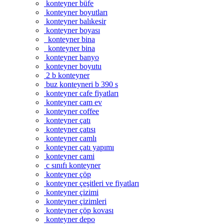
konteyner büfe
konteyner boyutları
konteyner balıkesir
konteyner boyası
konteyner bina
konteyner bina
konteyner banyo
konteyner boyutu
2 b konteyner
buz konteyneri b 390 s
konteyner cafe fiyatları
konteyner cam ev
konteyner coffee
konteyner çatı
konteyner çatısı
konteyner camlı
konteyner çatı yapımı
konteyner cami
c sınıfı konteyner
konteyner çöp
konteyner çeşitleri ve fiyatları
konteyner çizimi
konteyner çizimleri
konteyner çöp kovası
konteyner depo