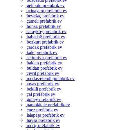
bozcaada prefabrik ev
gelibolu prefabrik ev
acipayam prefabrik ev
beyašaç prefabrik ev
çameli prefabrik ev
honaz prefabrik ev
sarayköy prefabrik ev
babadağ prefabrik ev
bozkurt prefabrik ev
çardak prefabrik ev
kale prefabrik ev
serinhisar prefabrik ev
baklan prefabrik ev
buldan prefabrik ev
çivril prefabrik ev
merkezefendi prefabrik ev
tavas prefabrik ev
bekilli prefabrik ev
çal prefabrik ev
güney prefabrik ev
pamukkale prefabrik ev
enez prefabrik ev
lalapaşa prefabrik ev
havsa prefabrik ev
meriç prefabrik ev