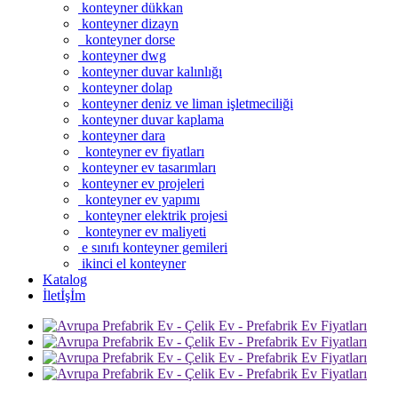
konteyner dükkan
konteyner dizayn
konteyner dorse
konteyner dwg
konteyner duvar kalınlığı
konteyner dolap
konteyner deniz ve liman işletmeciliği
konteyner duvar kaplama
konteyner dara
konteyner ev fiyatları
konteyner ev tasarımları
konteyner ev projeleri
konteyner ev yapımı
konteyner elektrik projesi
konteyner ev maliyeti
e sınıfı konteyner gemileri
ikinci el konteyner
Katalog
İletİşİm