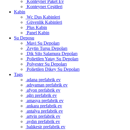
Konteyner Paket Ev
Konteyner Çeşitleri
Kabin
Wc Duş Kabinleri
Güvenlik Kabinleri
Plus Kabin
Panel Kabin
Su Deposu
Mavi Su Depoları
Zeytin Turşu Depoları
Dik Silo Salamura Depoları
Polietilen Yatay Su Depoları
Polyester Su Depoları
Polietilen Dikey Su Depoları
Tags
adana prefabrik ev
adıyaman prefabrik ev
afyon prefabrik ev
ağrı prefabrik ev
amasya prefabrik ev
ankara prefabrik ev
antalya prefabrik ev
artvin prefabrik ev
aydın prefabrik ev
balıkesir prefabrik ev