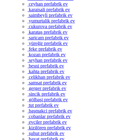
ceyhan prefabrik ev
karaisali prefabrik ev
saimbeyli prefabrik ev
yumurtalik prefabrik ev
çukurova prefabrik ev
karataş prefabrik ev
sariçam prefabrik ev
yüreğir prefabrik ev
feke prefabrik ev
kozan prefabrik ev
seyhan prefabrik ev
besni prefabrik ev
kahta prefabrik ev
çelikhan prefabrik ev
samsat prefabrik ev
gerger prefabrik ev
sincik prefabrik ev
gölbaşi prefabrik ev
tut prefabrik ev
başmakçi prefabrik ev
çobanlar prefabrik ev
evciler prefabrik ev
kizilören prefabrik ev
şuhut prefabrik ev
bayat prefabrik ev