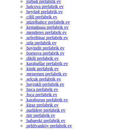
torbali prefabrik ev
balçova prefabrik ev
beydağ prefabrik ev
çiğli prefabrik ev
güzelbahçe prefabrik ev
kemalpaşa prefabrik ev
menderes prefabrik ev
seferihisar prefabrik ev
urla prefabrik ev
bayindir prefabrik ev
bornova prefabrik ev
dikili prefabrik ev
karabašlar prefabrik ev
kinik prefabrik ev
menemen prefabrik ev
selçuk prefabrik ev
bayrakli prefabrik ev
buca prefabrik ev
foça prefabrik ev
karaburun prefabrik ev
kiraz prefabrik ev
narlidere prefabrik ev
tire prefabrik ev
babaeski prefabrik ev
pehlivanköy prefabrik ev