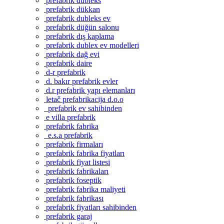
prefabrik dubleks
prefabrik dükkan
prefabrik dubleks ev
prefabrik düğün salonu
prefabrik dış kaplama
prefabrik dublex ev modelleri
prefabrik dağ evi
prefabrik daire
d-r prefabrik
d. bakır prefabrik evler
d.r prefabrik yapı elemanları
letač prefabrikacija d.o.o
prefabrik ev sahibinden
e villa prefabrik
prefabrik fabrika
e.s.a prefabrik
prefabrik firmaları
prefabrik fabrika fiyatları
prefabrik fiyat listesi
prefabrik fabrikaları
prefabrik foseptik
prefabrik fabrika maliyeti
prefabrik fabrikası
prefabrik fiyatları sahibinden
prefabrik garaj