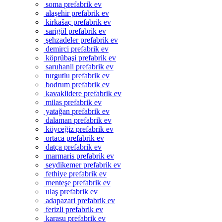
soma prefabrik ev
alaşehir prefabrik ev
kirkašaç prefabrik ev
sarigöl prefabrik ev
şehzadeler prefabrik ev
demirci prefabrik ev
köprübaşi prefabrik ev
saruhanli prefabrik ev
turgutlu prefabrik ev
bodrum prefabrik ev
kavaklidere prefabrik ev
milas prefabrik ev
yatağan prefabrik ev
dalaman prefabrik ev
köyceğiz prefabrik ev
ortaca prefabrik ev
datça prefabrik ev
marmaris prefabrik ev
seydikemer prefabrik ev
fethiye prefabrik ev
menteşe prefabrik ev
ulaş prefabrik ev
adapazari prefabrik ev
ferizli prefabrik ev
karasu prefabrik ev