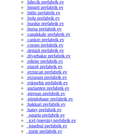
bilecik prefabrik ev
bingöl prefabrik ev
bitlis prefabrik ev
bolu prefabrik ev
burdur prefabrik ev
bursa prefabrik ev
çanakkale prefabrik ev
çankırı prefabrik ev
çorum prefabrik ev
denizli prefabrik ev
diyarbakır prefabrik ev
edirne prefabrik ev
elazığ prefabrik ev
erzincan prefabrik ev
erzurum prefabrik ev
eskişehir prefabrik ev
gaziantep prefabrik ev
giresun prefabrik ev
gümüşhane prefabrik ev
hakkari prefabrik ev
hatay prefabrik ev
ısparta prefabrik ev
içel (mersin) prefabrik ev
istanbul prefabrik ev
izmir prefabrik ev