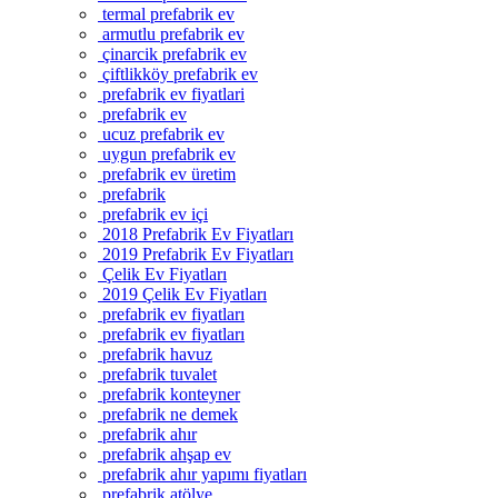
termal prefabrik ev
armutlu prefabrik ev
çinarcik prefabrik ev
çiftlikköy prefabrik ev
prefabrik ev fiyatlari
prefabrik ev
ucuz prefabrik ev
uygun prefabrik ev
prefabrik ev üretim
prefabrik
prefabrik ev içi
2018 Prefabrik Ev Fiyatları
2019 Prefabrik Ev Fiyatları
Çelik Ev Fiyatları
2019 Çelik Ev Fiyatları
prefabrik ev fiyatları
prefabrik ev fiyatları
prefabrik havuz
prefabrik tuvalet
prefabrik konteyner
prefabrik ne demek
prefabrik ahır
prefabrik ahşap ev
prefabrik ahır yapımı fiyatları
prefabrik atölye