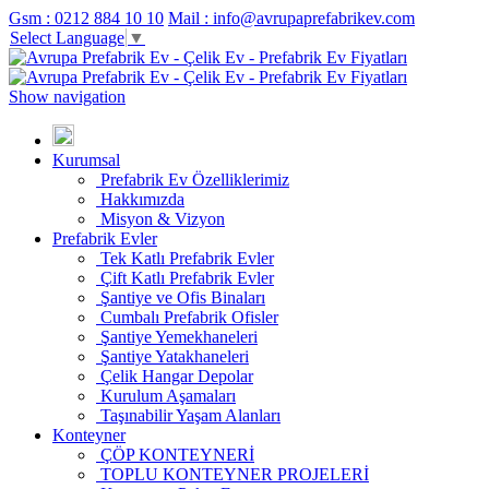
Gsm : 0212 884 10 10
Mail : info@avrupaprefabrikev.com
Select Language
▼
Show navigation
Kurumsal
Prefabrik Ev Özelliklerimiz
Hakkımızda
Misyon & Vizyon
Prefabrik Evler
Tek Katlı Prefabrik Evler
Çift Katlı Prefabrik Evler
Şantiye ve Ofis Binaları
Cumbalı Prefabrik Ofisler
Şantiye Yemekhaneleri
Şantiye Yatakhaneleri
Çelik Hangar Depolar
Kurulum Aşamaları
Taşınabilir Yaşam Alanları
Konteyner
ÇÖP KONTEYNERİ
TOPLU KONTEYNER PROJELERİ