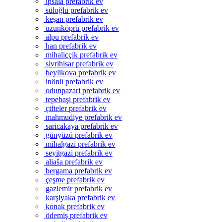
ipsala prefabrik ev
süloğlu prefabrik ev
keşan prefabrik ev
uzunköprü prefabrik ev
alpu prefabrik ev
han prefabrik ev
mihaliççik prefabrik ev
sivrihisar prefabrik ev
beylikova prefabrik ev
inönü prefabrik ev
odunpazari prefabrik ev
tepebaşi prefabrik ev
çifteler prefabrik ev
mahmudiye prefabrik ev
saricakaya prefabrik ev
günyüzü prefabrik ev
mihalgazi prefabrik ev
seyitgazi prefabrik ev
aliaša prefabrik ev
bergama prefabrik ev
çeşme prefabrik ev
gaziemir prefabrik ev
karşiyaka prefabrik ev
konak prefabrik ev
ödemiş prefabrik ev