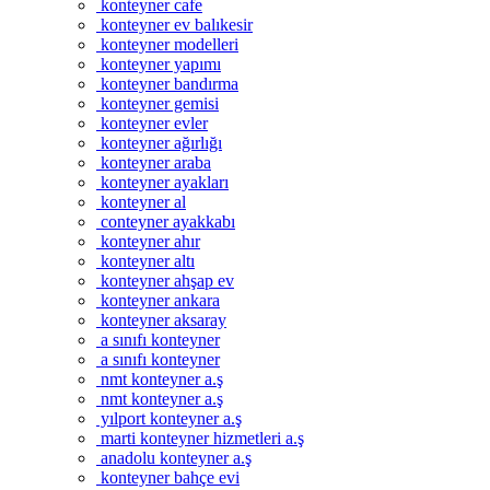
konteyner cafe
konteyner ev balıkesir
konteyner modelleri
konteyner yapımı
konteyner bandırma
konteyner gemisi
konteyner evler
konteyner ağırlığı
konteyner araba
konteyner ayakları
konteyner al
conteyner ayakkabı
konteyner ahır
konteyner altı
konteyner ahşap ev
konteyner ankara
konteyner aksaray
a sınıfı konteyner
a sınıfı konteyner
nmt konteyner a.ş
nmt konteyner a.ş
yılport konteyner a.ş
marti konteyner hizmetleri a.ş
anadolu konteyner a.ş
konteyner bahçe evi