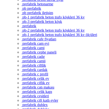
prefabrik betonarme
pb prefabrik
pb prefabrik iletişim
pb-1 prefabrik beton trafo köşkleri 36 kv
pb-3 prefabrik beton köşk
prefabrik
pb-2 prefabrik beton trafo köşkleri 36 kv
pb-1 prefabrik beton trafo köşkleri 36 kv ölçüleri
prefabrik cafe fiyatları
prefabrik cam evi
prefabrik cami
prefabrik cephe paneli
prefabrik çadır
prefabrik camii
prefabrik çiftlik
prefabrik çardak
prefabrik c profil
prefabrik çelik ev
prefabrik çiflik ev
prefabrik çatı makası
prefabrik çelik kapı
prefabrik çeşitleri
prefabrik çift katlı evler
prefabrik dublex