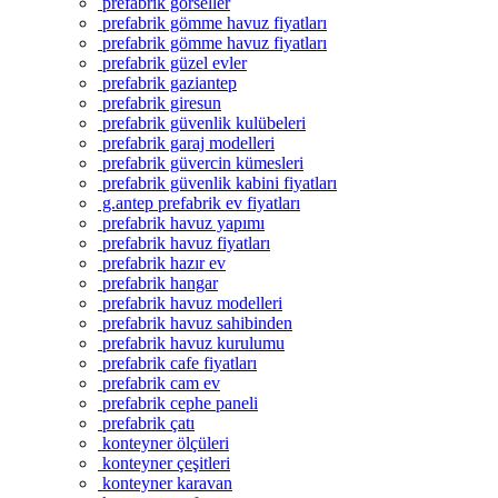
prefabrik görseller
prefabrik gömme havuz fiyatları
prefabrik gömme havuz fiyatları
prefabrik güzel evler
prefabrik gaziantep
prefabrik giresun
prefabrik güvenlik kulübeleri
prefabrik garaj modelleri
prefabrik güvercin kümesleri
prefabrik güvenlik kabini fiyatları
g.antep prefabrik ev fiyatları
prefabrik havuz yapımı
prefabrik havuz fiyatları
prefabrik hazır ev
prefabrik hangar
prefabrik havuz modelleri
prefabrik havuz sahibinden
prefabrik havuz kurulumu
prefabrik cafe fiyatları
prefabrik cam ev
prefabrik cephe paneli
prefabrik çatı
konteyner ölçüleri
konteyner çeşitleri
konteyner karavan