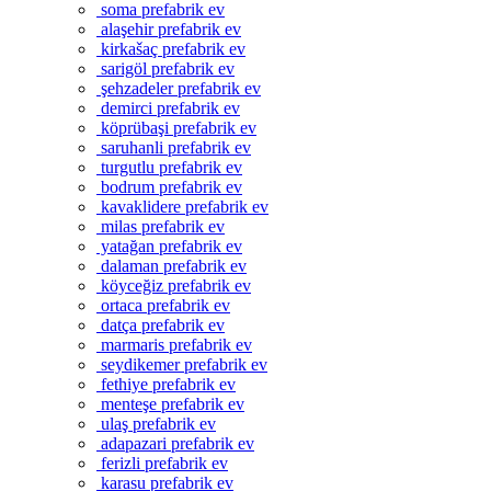
soma prefabrik ev
alaşehir prefabrik ev
kirkašaç prefabrik ev
sarigöl prefabrik ev
şehzadeler prefabrik ev
demirci prefabrik ev
köprübaşi prefabrik ev
saruhanli prefabrik ev
turgutlu prefabrik ev
bodrum prefabrik ev
kavaklidere prefabrik ev
milas prefabrik ev
yatağan prefabrik ev
dalaman prefabrik ev
köyceğiz prefabrik ev
ortaca prefabrik ev
datça prefabrik ev
marmaris prefabrik ev
seydikemer prefabrik ev
fethiye prefabrik ev
menteşe prefabrik ev
ulaş prefabrik ev
adapazari prefabrik ev
ferizli prefabrik ev
karasu prefabrik ev