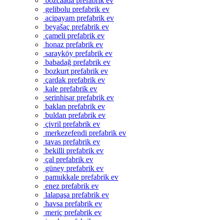
bozcaada prefabrik ev
gelibolu prefabrik ev
acipayam prefabrik ev
beyašaç prefabrik ev
çameli prefabrik ev
honaz prefabrik ev
sarayköy prefabrik ev
babadağ prefabrik ev
bozkurt prefabrik ev
çardak prefabrik ev
kale prefabrik ev
serinhisar prefabrik ev
baklan prefabrik ev
buldan prefabrik ev
çivril prefabrik ev
merkezefendi prefabrik ev
tavas prefabrik ev
bekilli prefabrik ev
çal prefabrik ev
güney prefabrik ev
pamukkale prefabrik ev
enez prefabrik ev
lalapaşa prefabrik ev
havsa prefabrik ev
meriç prefabrik ev