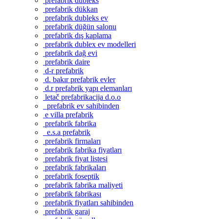
prefabrik dubleks
prefabrik dükkan
prefabrik dubleks ev
prefabrik düğün salonu
prefabrik dış kaplama
prefabrik dublex ev modelleri
prefabrik dağ evi
prefabrik daire
d-r prefabrik
d. bakır prefabrik evler
d.r prefabrik yapı elemanları
letač prefabrikacija d.o.o
prefabrik ev sahibinden
e villa prefabrik
prefabrik fabrika
e.s.a prefabrik
prefabrik firmaları
prefabrik fabrika fiyatları
prefabrik fiyat listesi
prefabrik fabrikaları
prefabrik foseptik
prefabrik fabrika maliyeti
prefabrik fabrikası
prefabrik fiyatları sahibinden
prefabrik garaj