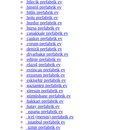
bilecik prefabrik ev
bingöl prefabrik ev
bitlis prefabrik ev
bolu prefabrik ev
burdur prefabrik ev
bursa prefabrik ev
çanakkale prefabrik ev
çankırı prefabrik ev
çorum prefabrik ev
denizli prefabrik ev
diyarbakır prefabrik ev
edirne prefabrik ev
elazığ prefabrik ev
erzincan prefabrik ev
erzurum prefabrik ev
eskişehir prefabrik ev
gaziantep prefabrik ev
giresun prefabrik ev
gümüşhane prefabrik ev
hakkari prefabrik ev
hatay prefabrik ev
ısparta prefabrik ev
içel (mersin) prefabrik ev
istanbul prefabrik ev
izmir prefabrik ev