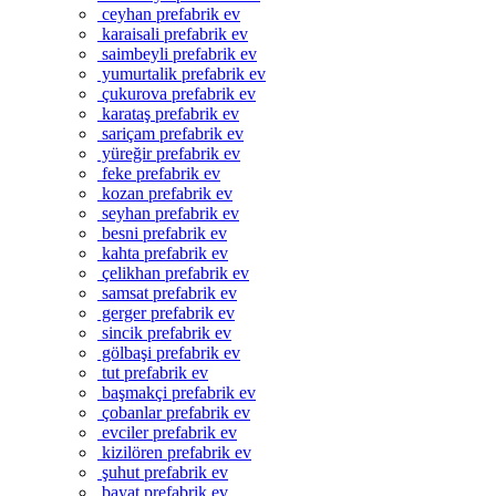
ceyhan prefabrik ev
karaisali prefabrik ev
saimbeyli prefabrik ev
yumurtalik prefabrik ev
çukurova prefabrik ev
karataş prefabrik ev
sariçam prefabrik ev
yüreğir prefabrik ev
feke prefabrik ev
kozan prefabrik ev
seyhan prefabrik ev
besni prefabrik ev
kahta prefabrik ev
çelikhan prefabrik ev
samsat prefabrik ev
gerger prefabrik ev
sincik prefabrik ev
gölbaşi prefabrik ev
tut prefabrik ev
başmakçi prefabrik ev
çobanlar prefabrik ev
evciler prefabrik ev
kizilören prefabrik ev
şuhut prefabrik ev
bayat prefabrik ev