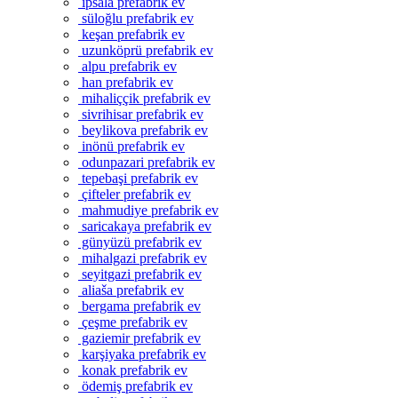
ipsala prefabrik ev
süloğlu prefabrik ev
keşan prefabrik ev
uzunköprü prefabrik ev
alpu prefabrik ev
han prefabrik ev
mihaliççik prefabrik ev
sivrihisar prefabrik ev
beylikova prefabrik ev
inönü prefabrik ev
odunpazari prefabrik ev
tepebaşi prefabrik ev
çifteler prefabrik ev
mahmudiye prefabrik ev
saricakaya prefabrik ev
günyüzü prefabrik ev
mihalgazi prefabrik ev
seyitgazi prefabrik ev
aliaša prefabrik ev
bergama prefabrik ev
çeşme prefabrik ev
gaziemir prefabrik ev
karşiyaka prefabrik ev
konak prefabrik ev
ödemiş prefabrik ev