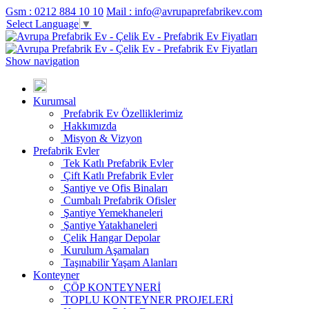
Gsm : 0212 884 10 10
Mail : info@avrupaprefabrikev.com
Select Language
▼
Show navigation
Kurumsal
Prefabrik Ev Özelliklerimiz
Hakkımızda
Misyon & Vizyon
Prefabrik Evler
Tek Katlı Prefabrik Evler
Çift Katlı Prefabrik Evler
Şantiye ve Ofis Binaları
Cumbalı Prefabrik Ofisler
Şantiye Yemekhaneleri
Şantiye Yatakhaneleri
Çelik Hangar Depolar
Kurulum Aşamaları
Taşınabilir Yaşam Alanları
Konteyner
ÇÖP KONTEYNERİ
TOPLU KONTEYNER PROJELERİ