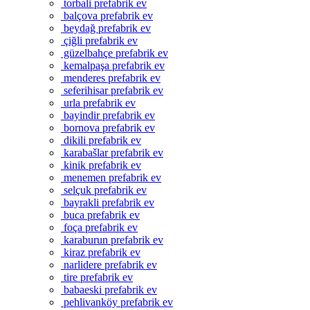
torbali prefabrik ev
balçova prefabrik ev
beydağ prefabrik ev
çiğli prefabrik ev
güzelbahçe prefabrik ev
kemalpaşa prefabrik ev
menderes prefabrik ev
seferihisar prefabrik ev
urla prefabrik ev
bayindir prefabrik ev
bornova prefabrik ev
dikili prefabrik ev
karabašlar prefabrik ev
kinik prefabrik ev
menemen prefabrik ev
selçuk prefabrik ev
bayrakli prefabrik ev
buca prefabrik ev
foça prefabrik ev
karaburun prefabrik ev
kiraz prefabrik ev
narlidere prefabrik ev
tire prefabrik ev
babaeski prefabrik ev
pehlivanköy prefabrik ev