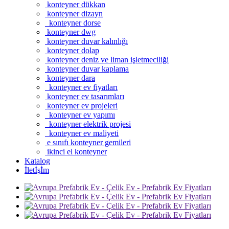
konteyner dükkan
konteyner dizayn
konteyner dorse
konteyner dwg
konteyner duvar kalınlığı
konteyner dolap
konteyner deniz ve liman işletmeciliği
konteyner duvar kaplama
konteyner dara
konteyner ev fiyatları
konteyner ev tasarımları
konteyner ev projeleri
konteyner ev yapımı
konteyner elektrik projesi
konteyner ev maliyeti
e sınıfı konteyner gemileri
ikinci el konteyner
Katalog
İletİşİm