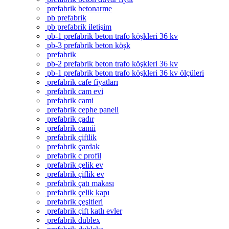
prefabrik betonarme
pb prefabrik
pb prefabrik iletişim
pb-1 prefabrik beton trafo köşkleri 36 kv
pb-3 prefabrik beton köşk
prefabrik
pb-2 prefabrik beton trafo köşkleri 36 kv
pb-1 prefabrik beton trafo köşkleri 36 kv ölçüleri
prefabrik cafe fiyatları
prefabrik cam evi
prefabrik cami
prefabrik cephe paneli
prefabrik çadır
prefabrik camii
prefabrik çiftlik
prefabrik çardak
prefabrik c profil
prefabrik çelik ev
prefabrik çiflik ev
prefabrik çatı makası
prefabrik çelik kapı
prefabrik çeşitleri
prefabrik çift katlı evler
prefabrik dublex