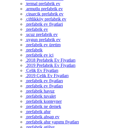
termal prefabrik ev
armutlu prefabrik ev
çinarcik prefabrik ev
çiftlikköy prefabrik ev
prefabrik ev fiyatlari
prefabrik ev
ucuz prefabrik ev
uygun prefabrik ev
prefabrik ev üretim
prefabrik
prefabrik ev içi
2018 Prefabrik Ev Fiyatları
2019 Prefabrik Ev Fiyatları
Çelik Ev Fiyatları
2019 Çelik Ev Fiyatları
prefabrik ev fiyatları
prefabrik ev fiyatları
prefabrik havuz
prefabrik tuvalet
prefabrik konteyner
prefabrik ne demek
prefabrik ahır
prefabrik ahşap ev
prefabrik ahır yapımı fiyatları
prefabrik atölye