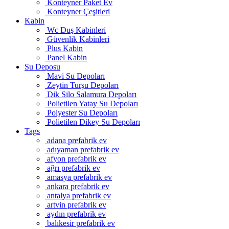
Konteyner Paket Ev
Konteyner Çeşitleri
Kabin
Wc Duş Kabinleri
Güvenlik Kabinleri
Plus Kabin
Panel Kabin
Su Deposu
Mavi Su Depoları
Zeytin Turşu Depoları
Dik Silo Salamura Depoları
Polietilen Yatay Su Depoları
Polyester Su Depoları
Polietilen Dikey Su Depoları
Tags
adana prefabrik ev
adıyaman prefabrik ev
afyon prefabrik ev
ağrı prefabrik ev
amasya prefabrik ev
ankara prefabrik ev
antalya prefabrik ev
artvin prefabrik ev
aydın prefabrik ev
balıkesir prefabrik ev