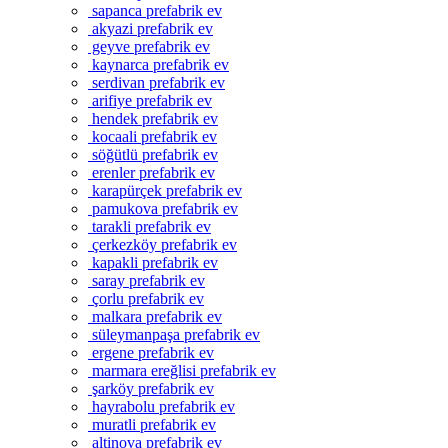
sapanca prefabrik ev
akyazi prefabrik ev
geyve prefabrik ev
kaynarca prefabrik ev
serdivan prefabrik ev
arifiye prefabrik ev
hendek prefabrik ev
kocaali prefabrik ev
söğütlü prefabrik ev
erenler prefabrik ev
karapürçek prefabrik ev
pamukova prefabrik ev
tarakli prefabrik ev
çerkezköy prefabrik ev
kapakli prefabrik ev
saray prefabrik ev
çorlu prefabrik ev
malkara prefabrik ev
süleymanpaşa prefabrik ev
ergene prefabrik ev
marmara ereğlisi prefabrik ev
şarköy prefabrik ev
hayrabolu prefabrik ev
muratli prefabrik ev
altinova prefabrik ev