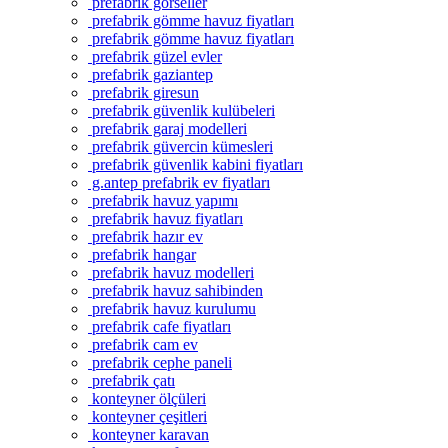
prefabrik görseller
prefabrik gömme havuz fiyatları
prefabrik gömme havuz fiyatları
prefabrik güzel evler
prefabrik gaziantep
prefabrik giresun
prefabrik güvenlik kulübeleri
prefabrik garaj modelleri
prefabrik güvercin kümesleri
prefabrik güvenlik kabini fiyatları
g.antep prefabrik ev fiyatları
prefabrik havuz yapımı
prefabrik havuz fiyatları
prefabrik hazır ev
prefabrik hangar
prefabrik havuz modelleri
prefabrik havuz sahibinden
prefabrik havuz kurulumu
prefabrik cafe fiyatları
prefabrik cam ev
prefabrik cephe paneli
prefabrik çatı
konteyner ölçüleri
konteyner çeşitleri
konteyner karavan