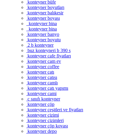
konteyner büfe
konteyner boyutları
konteyner balıkesir
konteyner boyası
konteyner bina
konteyner bina
konteyner banyo
konteyner boyutu
2 b konteyner
buz konteyneri b 390 s
konteyner cafe fiyatları
konteyner cam ev
konteyner coffee
konteyner çatı
konteyner çatısı
konteyner camlı
konteyner çatı yapımı
konteyner cami
c sınıfı konteyner
konteyner çöp
konteyner çeşitleri ve fiyatları
konteyner çizimi
konteyner çizimleri
konteyner çöp kovası
konteyner depo