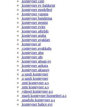
konteyner cafe
konteyner ev balıkesir
konteyner modelleri
konteyner yapımı
konteyner bandırma
konteyner gemisi
konteyner evler
konteyner ağırlığı
konteyner araba
konteyner ayakları
konteyner al
conteyner ayakkabı
konteyner ahır
konteyner altı
konteyner ahşap ev
konteyner ankara
konteyner aksaray
a sınıfı konteyner
a sınıfı konteyner
nmt konteyner a.ş
nmt konteyner a.ş
yılport konteyner a.ş
marti konteyner hizmetleri a.ş
anadolu konteyner a.ş
konteyner bahçe evi