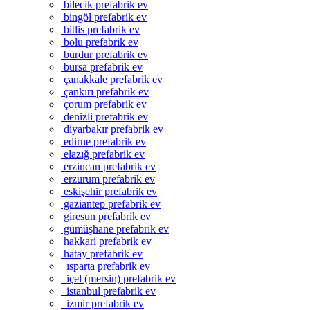
bilecik prefabrik ev
bingöl prefabrik ev
bitlis prefabrik ev
bolu prefabrik ev
burdur prefabrik ev
bursa prefabrik ev
çanakkale prefabrik ev
çankırı prefabrik ev
çorum prefabrik ev
denizli prefabrik ev
diyarbakır prefabrik ev
edirne prefabrik ev
elazığ prefabrik ev
erzincan prefabrik ev
erzurum prefabrik ev
eskişehir prefabrik ev
gaziantep prefabrik ev
giresun prefabrik ev
gümüşhane prefabrik ev
hakkari prefabrik ev
hatay prefabrik ev
ısparta prefabrik ev
içel (mersin) prefabrik ev
istanbul prefabrik ev
izmir prefabrik ev