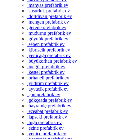
manyas prefabrik ev
susurluk prefabrik ev
dörtdivan prefabrik ev
mengen prefabrik ev
gerede prefabrik ev
mudurnu prefabrik ev
göynük prefabrik ev
seben prefabrik ev
kibriscik prefabrik ev
yeniçağa prefabrik ev
büyükorhan prefabrik ev
inegöl prefabrik ev
kestel prefabrik ev
orhaneli prefabrik ev
yildirim prefabrik ev
ayvacik prefabrik ev
çan prefabrik ev
gökçeada prefabrik ev
bayramiç prefabrik ev
eceabat prefabrik ev
lapseki prefabrik ev
biga prefabrik ev
ezine prefabrik ev
yenice prefabrik ev