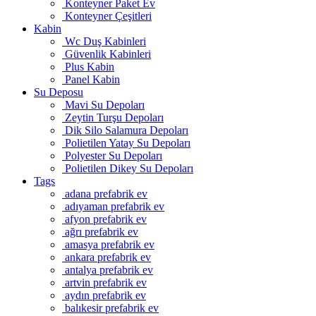
Konteyner Paket Ev
Konteyner Çeşitleri
Kabin
Wc Duş Kabinleri
Güvenlik Kabinleri
Plus Kabin
Panel Kabin
Su Deposu
Mavi Su Depoları
Zeytin Turşu Depoları
Dik Silo Salamura Depoları
Polietilen Yatay Su Depoları
Polyester Su Depoları
Polietilen Dikey Su Depoları
Tags
adana prefabrik ev
adıyaman prefabrik ev
afyon prefabrik ev
ağrı prefabrik ev
amasya prefabrik ev
ankara prefabrik ev
antalya prefabrik ev
artvin prefabrik ev
aydın prefabrik ev
balıkesir prefabrik ev