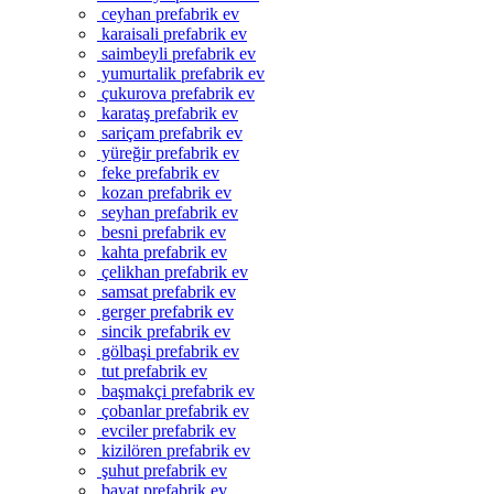
ceyhan prefabrik ev
karaisali prefabrik ev
saimbeyli prefabrik ev
yumurtalik prefabrik ev
çukurova prefabrik ev
karataş prefabrik ev
sariçam prefabrik ev
yüreğir prefabrik ev
feke prefabrik ev
kozan prefabrik ev
seyhan prefabrik ev
besni prefabrik ev
kahta prefabrik ev
çelikhan prefabrik ev
samsat prefabrik ev
gerger prefabrik ev
sincik prefabrik ev
gölbaşi prefabrik ev
tut prefabrik ev
başmakçi prefabrik ev
çobanlar prefabrik ev
evciler prefabrik ev
kizilören prefabrik ev
şuhut prefabrik ev
bayat prefabrik ev