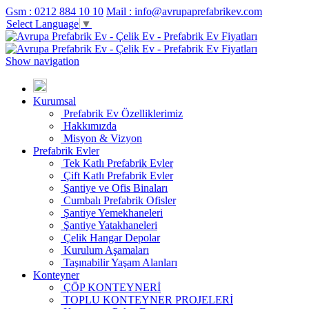
Gsm : 0212 884 10 10
Mail : info@avrupaprefabrikev.com
Select Language
▼
Show navigation
Kurumsal
Prefabrik Ev Özelliklerimiz
Hakkımızda
Misyon & Vizyon
Prefabrik Evler
Tek Katlı Prefabrik Evler
Çift Katlı Prefabrik Evler
Şantiye ve Ofis Binaları
Cumbalı Prefabrik Ofisler
Şantiye Yemekhaneleri
Şantiye Yatakhaneleri
Çelik Hangar Depolar
Kurulum Aşamaları
Taşınabilir Yaşam Alanları
Konteyner
ÇÖP KONTEYNERİ
TOPLU KONTEYNER PROJELERİ