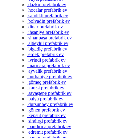
dazkiri prefabrik ev
hocalar prefabrik ev
sandikli prefabrik ev
bolvadin prefabrik ev
dinar prefabrik ev
ihsaniye prefabrik ev
sinanpaşa prefabrik ev
altieylül prefabrik ev
bigadiç prefabrik ev
erdek prefabrik ev
ivrindi prefabrik ev
marmara prefabrik ev
ayvalik prefabrik ev
burhaniye prefabrik ev
gömeç prefabrik ev
karesi prefabrik ev
savaştepe prefabrik ev
balya prefabrik ev
dursunbey prefabrik ev
gönen prefabrik ev
kepsut prefabrik ev
sindirgi prefabrik ev
bandirma prefabrik ev
edremit prefabrik ev
havran prefabrik ev